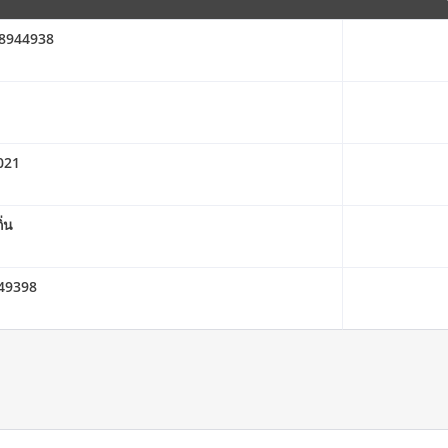
908944938
2021
ิ่น
649398