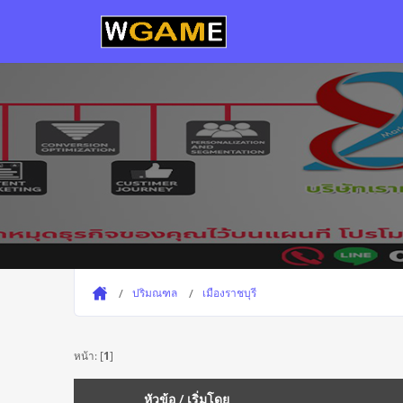
ปริมณฑล
เมืองราชบุรี
หน้า: [
1
]
หัวข้อ
/
เริ่มโดย