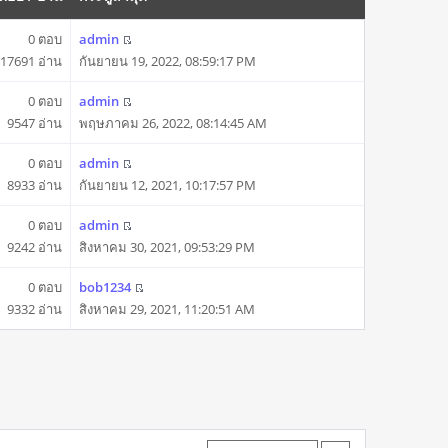
0 ตอบ
admin
17691 อ่าน
กันยายน 19, 2022, 08:59:17 PM
0 ตอบ
admin
9547 อ่าน
พฤษภาคม 26, 2022, 08:14:45 AM
0 ตอบ
admin
8933 อ่าน
กันยายน 12, 2021, 10:17:57 PM
0 ตอบ
admin
9242 อ่าน
สิงหาคม 30, 2021, 09:53:29 PM
0 ตอบ
bob1234
9332 อ่าน
สิงหาคม 29, 2021, 11:20:51 AM