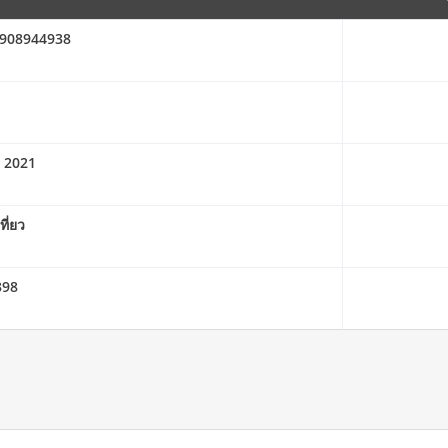
.0908944938
ี 2021
ที่ยว
398