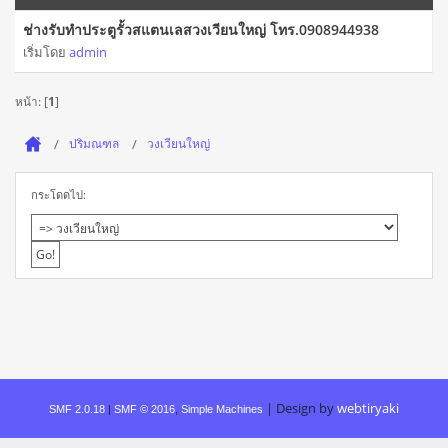
ช่างรับทำประตูรั้วสแตนเลสวงเวียนใหญ่ โทร.0908944938
เริ่มโดย
admin
หน้า: [
1
]
ปริมณฑล
วงเวียนใหญ่
กระโดดไป:
|
Design by
webtiryaki
SMF 2.0.18
|
SMF © 2016
,
Simple Machines