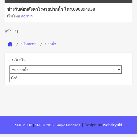
ช่างรับต่อหลังคาโรงรถปากน้ำ โทร.090894938
เริ่มโดย
admin
หน้า: [
1
]
ปริมณฑล
ปากน้ำ
กระโดดไป:
|
Design by
webtiryaki
SMF 2.0.18
|
SMF © 2016
,
Simple Machines