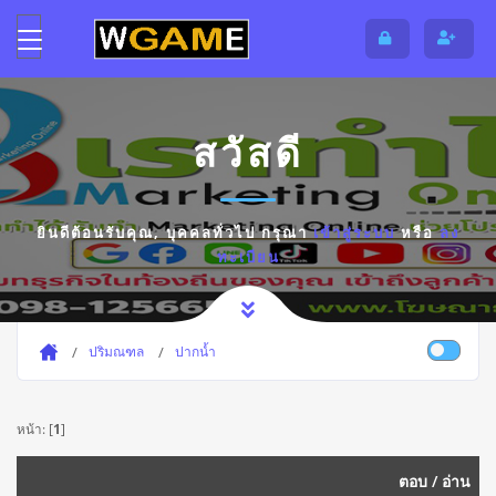
สวัสดี
ยินดีต้อนรับคุณ,
บุคคลทั่วไป
กรุณา
เข้าสู่ระบบ
หรือ
ลง
ทะเบียน
ปริมณฑล
ปากน้ำ
หน้า: [
1
]
ตอบ
/
อ่าน