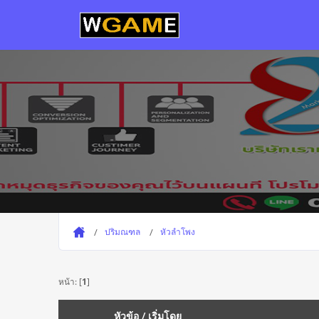
ปริมณฑล
หัวลำโพง
หน้า: [
1
]
หัวข้อ
/
เริ่มโดย