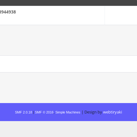
08944938
|
Design by
webtiryaki
SMF 2.0.18
|
SMF © 2016
,
Simple Machines