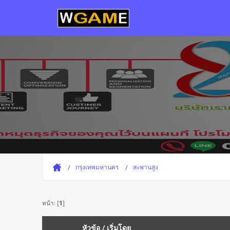
กรุงเทพมหานคร
สะพานสูง
หน้า: [
1
]
หัวข้อ
/
เริ่มโดย