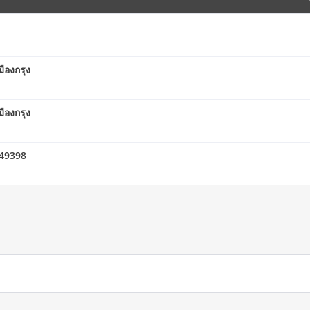
มืองกรุง
มืองกรุง
649398