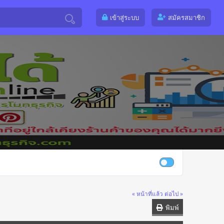
เข้าสู่ระบบ
สมัครสมาชิก
« หน้าที่แล้ว
ต่อไป »
พิมพ์