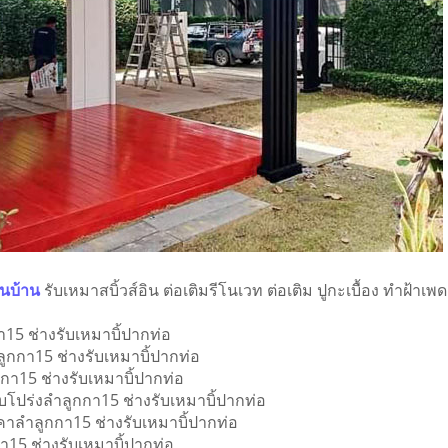
านบ้าน
รับเหมาสบิ้วส์อิน ต่อเติมรีโนเวท ต่อเติม ปูกะเบื้อง ทำฝ้
้านลำลูกกา15 ช่างรับเหมาบิ้ปากท่อ
ังบ้านลำลูกกา15 ช่างรับเหมาบิ้ปากท่อ
้านลำลูกกา15 ช่างรับเหมาบิ้ปากท่อ
ังบ้านแบบโปร่งลำลูกกา15 ช่างรับเหมาบิ้ป
ังบ้านราคาลำลูกกา15 ช่างรับเหมาบิ้ปากท
้านลำลูกกา15 ช่างรับเหมาบิ้ปากท่อ