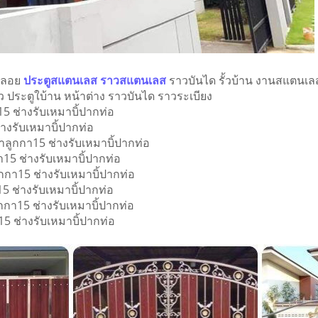
ัลลอย
ประตูสแตนเลส ราวสแตนเลส
ราวบันได รั้วบ้าน งานสแตนเลส
้ว ประตูใบ้าน หน้าต่าง ราวบันได ราวระเบียง
ลำลูกกา15 ช่างรับเหมาบิ้ปากท่อ
กกา15 ช่างรับเหมาบิ้ปากท่อ
กล้ฉันลำลูกกา15 ช่างรับเหมาบิ้ปากท่อ
ลำลูกกา15 ช่างรับเหมาบิ้ปากท่อ
เลสลำลูกกา15 ช่างรับเหมาบิ้ปากท่อ
ลำลูกกา15 ช่างรับเหมาบิ้ปากท่อ
ตนเลสลำลูกกา15 ช่างรับเหมาบิ้ปากท่อ
ำลูกกา15 ช่างรับเหมาบิ้ปากท่อ