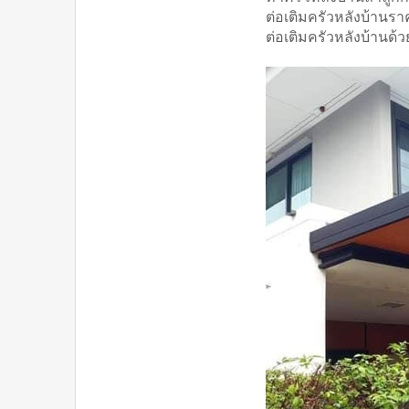
ต่อเติมครัวหล
ต่อเติมครัวหลั