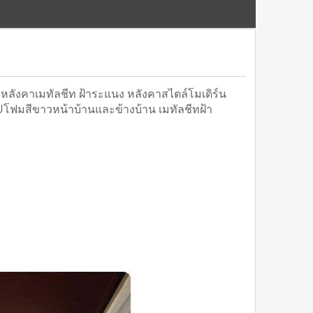
ลชีท ฝ้าระแนง หลังคาสไตล์โมเดิร์น
ทPUโฟมสีขาวหน้าบ้านและข้างบ้าน เมทัลชีทฝ้า
ท่อ