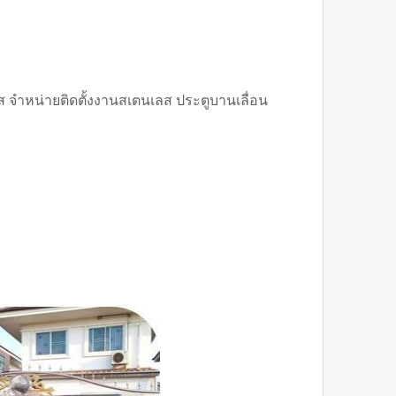
 จำหน่ายติดตั้งงานสเตนเลส ประตูบานเลื่อน