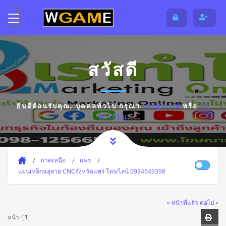
สวัสดี
ยินดีต้อนรับคุณ,
บุคคลทั่วไป
กรุณา
เข้าสู่ระบบ
หรือ
ลง
ทะเบียน
ภาคเหนือ
แพร่
แผ่นเหล็กฉลุลาย CNCจังหวัดแพร่ โทร/ไลน์ 0934649398
« หน้าที่แล้ว
ต่อไป »
หน้า: [
1
]