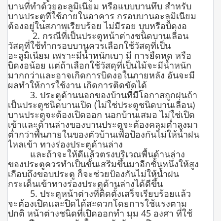
บานที่ทำด้วยอะลูมิเนียม หรือแบบบานทึบ สำหรับ
บานประตูที่ใช้ภายในอาคาร กรอบบานอะลูมิเนียม
ต้องอยู่ในสภาพเรียบร้อย ไม่มีรอย บุบหรือบิดงอ
2. กรณีที่เป็นประตูหน้าต่างชนิดบานเลื่อน
วัสดุที่ใช้ทำกรอบบานควรเลือกใช้วัสดุที่เป็น
อะลูมิเนียม เพราะมีน้ำหนักเบา มี การยืดหด หรือ
บิดงอน้อย แต่ถ้าเลือกใช้วัสดุที่เป็นไม้จะมีน้ำหนัก
มากกว่าและอาจเกิดการบิดงอในภายหลัง อันจะมี
ผลทำให้การใช้งาน เกิดการติดขัดได้
3. ประตูด้านนอกของบ้านที่มีโอกาสถูกฝนถ้า
เป็นประตูชนิดบานเปิด (ไม่ใช่ประตูชนิดบานเลื่อน)
บานประตูจะต้องเปิดออก นอกบ้านเสมอ ไม่ใช่เปิด
เข้าและด้านล่างของบานประตูจะต้องคลุมต่ำลงมา
ต่ำกว่าพื้นภายในของตัวบ้านเพื่อป้องกันไม่ให้น้ำฝน
ไหลเข้า ทางร่องประตูด้านล่าง
และถ้าจะให้ดีแล้วตรงบริเวณพื้นด้านล่าง
ของประตูควรทำเป็นขั้นเสริมขึ้นมาอีกชั้นหนึ่งให้สูง
เกือบถึงขอบประตู ก็จะช่วยป้องกันไม่ให้น้ำฝน
กระเด็นเข้าทางร่องประตูด้านล่างได้ดีขึ้น
5. ประตูหน้าต่างที่ติดตั้งเสร็จเรียบร้อยแล้ว
จะต้องเปิดและปิดได้สะดวกโดยการใช้แรงตาม
ปกติ หน้าต่างชนิดที่เปิดออกทำ มุม 45 องศา ที่ใช้