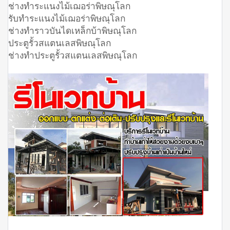
ช่างทำระแนงไม้เฌอร่าพิษณุโลก
รับทำระแนงไม้เฌอร่าพิษณุโลก
ช่างทำราวบันไดเหล็กบ้าพิษณุโลก
ประตูรั้วสแตนเลสพิษณุโลก
ช่างทำประตูรั้วสแตนเลสพิษณุโลก