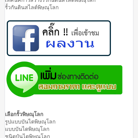
รั้วกันดินสไลด์พิษณุโลก
เลือกรั้วพิษณุโลก
รูปแบบบันไดพิษณุโลก
แบบบันไดพิษณุโลก
ชนิดบันไดพิษณุโลก