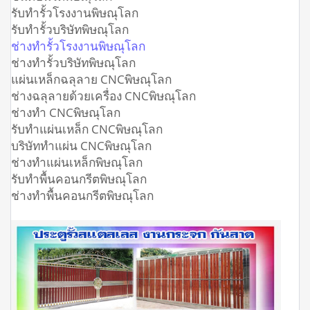
รับทำรั้วโรงงานพิษณุโลก
รับทำรั้วบริษัทพิษณุโลก
ช่างทำรั้วโรงงานพิษณุโลก
ช่างทำรั้วบริษัทพิษณุโลก
แผ่นเหล็กฉลุลาย CNCพิษณุโลก
ช่างฉลุลายด้วยเครื่อง CNCพิษณุโลก
ช่างทำ CNCพิษณุโลก
รับทำแผ่นเหล็ก CNCพิษณุโลก
บริษัททำแผ่น CNCพิษณุโลก
ช่างทำแผ่นเหล็กพิษณุโลก
รับทำพื้นคอนกรีตพิษณุโลก
ช่างทำพื้นคอนกรีตพิษณุโลก