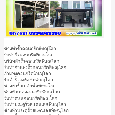
ช่างทำรั้วคอนกรีตพิษณุโลก
รับทำรั้วคอนกรีตพิษณุโลก
บริษัททำรั้วคอนกรีตพิษณุโลก
รับทำกำแพงรั้วคอนกรีตพิษณุโลก
กำแพงคอนกรีตพิษณุโลก
รับทำรั้วเมทัลชีทพิษณุโลก
ช่างทำรั้วเมทัลชีทพิษณุโลก
ช่างทำถนนคอนกรีตพิษณุโลก
รับทำถนนคอนกรีตพิษณุโลก
รับทำประตูรั้วสแตนเลสพิษณุโลก
ช่างทำประตูรั้วสแตนเลสพิษณุโลก