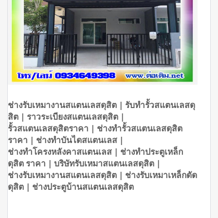
ช่างรับเหมางานสแตนเลสดุสิต | รับทำรั้วสแตนเลสดุ
สิต | ราวระเบียงสแตนเลสดุสิต |
รั้วสแตนเลสดุสิตราคา | ช่างทำรั้วสแตนเลสดุสิต
ราคา | ช่างทำบันไดสแตนเลส |
ช่างทำโครงหลังคาสแตนเลส | ช่างทำประตูเหล็ก
ดุสิต ราคา | บริษัทรับเหมาสแตนเลสดุสิต |
ช่างรับเหมางานสแตนเลสดุสิต | ช่างรับเหมาเหล็กดัด
ดุสิต | ช่างประตูบ้านสแตนเลสดุสิต