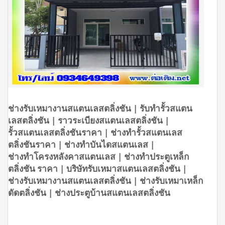
ช่างรับเหมางานสแตนเลสตลิ่งชัน | รับทำรั้วสแตน
เลสตลิ่งชัน | ราวระเบียงสแตนเลสตลิ่งชัน |
รั้วสแตนเลสตลิ่งชันราคา | ช่างทำรั้วสแตนเลส
ตลิ่งชันราคา | ช่างทำบันไดสแตนเลส |
ช่างทำโครงหลังคาสแตนเลส | ช่างทำประตูเหล็ก
ตลิ่งชัน ราคา | บริษัทรับเหมาสแตนเลสตลิ่งชัน |
ช่างรับเหมางานสแตนเลสตลิ่งชัน | ช่างรับเหมาเหล็ก
ดัดตลิ่งชัน | ช่างประตูบ้านสแตนเลสตลิ่งชัน