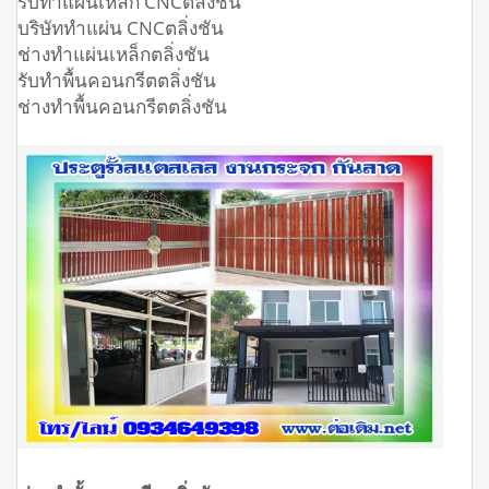
รับทำแผ่นเหล็ก CNCตลิ่งชัน
บริษัททำแผ่น CNCตลิ่งชัน
ช่างทำแผ่นเหล็กตลิ่งชัน
รับทำพื้นคอนกรีตตลิ่งชัน
ช่างทำพื้นคอนกรีตตลิ่งชัน