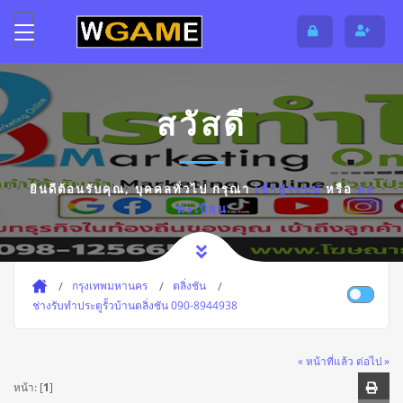
สวัสดี
ยินดีต้อนรับคุณ,
บุคคลทั่วไป
กรุณา
เข้าสู่ระบบ
หรือ
ลง
ทะเบียน
กรุงเทพมหานคร
ตลิ่งชัน
ช่างรับทำประตูรั้วบ้านตลิ่งชัน 090-8944938
« หน้าที่แล้ว
ต่อไป »
หน้า: [
1
]