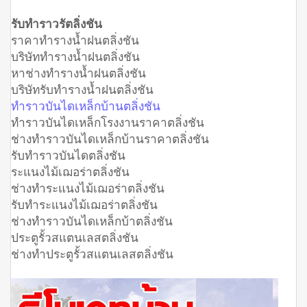
รับทำราวรัตลิ่งชัน
ราคาทำรางน้ำฝนตลิ่งชัน
บริษัททำรางน้ำฝนตลิ่งชัน
หาช่างทำรางน้ำฝนตลิ่งชัน
บริษัทรับทำรางน้ำฝนตลิ่งชัน
ทำราวบันไดเหล็กบ้านตลิ่งชัน
ทำราวบันไดเหล็กโรงงานราคาตลิ่งชัน
ช่างทำราวบันไดเหล็กบ้านราคาตลิ่งชัน
รับทำราวบันไดตลิ่งชัน
ระแนงไม้เฌอร่าตลิ่งชัน
ช่างทำระแนงไม้เฌอร่าตลิ่งชัน
รับทำระแนงไม้เฌอร่าตลิ่งชัน
ช่างทำราวบันไดเหล็กบ้าตลิ่งชัน
ประตูรั้วสแตนเลสตลิ่งชัน
ช่างทำประตูรั้วสแตนเลสตลิ่งชัน