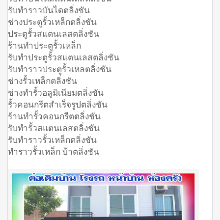
รับทำราวบันไดตลิ่งชัน
ช่างประตูรั้วเหล็กตลิ่งชัน
ประตูรั้วสแตนเลสตลิ่งชัน
ร้านทำประตูรั้วเหล็ก
รับทำประตูรั้วสแตนเลสตลิ่งชัน
รับทำราวประตูรั้วเหลตลิ่งชัน
ช่างรั้วเหล็กตลิ่งชัน
ช่างทำรั้วอลูมิเนียมตลิ่งชัน
รั้วคอนกรีตสำเร็จรูปตลิ่งชัน
ร้านทำรั้วคอนกรีตตลิ่งชัน
รับทำรั้วสแตนเลสตลิ่งชัน
รับทำราวรั้วเหล็กตลิ่งชัน
ทำราวรั้วเหล็ก บ้าตลิ่งชัน