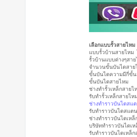
เลือกแบบรั้วสายไหม
แบบรั้วบ้านสายไหม
รั้วบ้านแบบต่างๆสา
จำนวนขั้นบันไดสาย
ขั้นบันไดความมีกี่ขั
ขั้นบันไดสายไหม
ช่างทำรั้วเหล็กสายไ
รับทำรั้วเหล็กสายไห
ช่างทำราวบันไดสแ
รับทำราวบันไดสแต
ช่างทำราวบันไดเหล
บริษัททำราวบันไดเห
รับทำราวบันไดเหล็