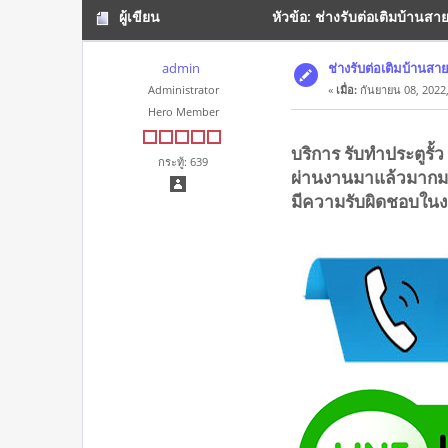
ผู้เขียน
หัวข้อ: ช่างรับต่อเติมบ้านส
admin
ช่างรับต่อเติมบ้านส
Administrator
«
เมื่อ:
กันยายน 08, 2022,
Hero Member
บริการ รับทำประตูรั้
กระทู้: 639
ผ่านงานมาแล้วมากม
มีความรับผิดชอบในง