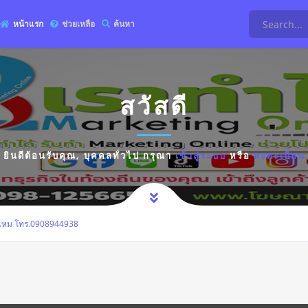
หน้าแรก
ช่วยเหลือ
ค้นหา
สวัสดี
ยินดีต้อนรับคุณ,
บุคคลทั่วไป
กรุณา
เข้าสู่ระบบ
หรือ
ลงทะเบียน
ายไหม โทร.0908944938