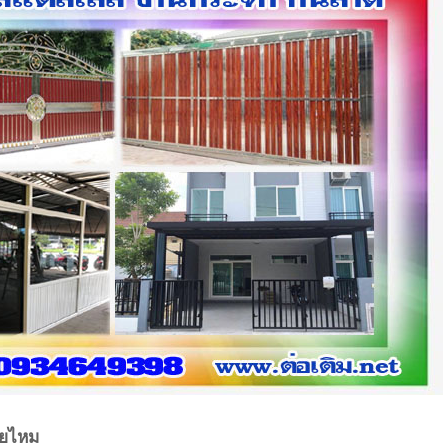
ายไหม