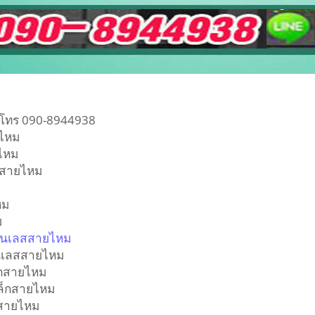
 โทร 090-8944938
ยไหม
ไหม
้นสายไหม
หม
ม
ตนเลสสายไหม
นเลสสายไหม
็กสายไหม
ล็กสายไหม
กสายไหม