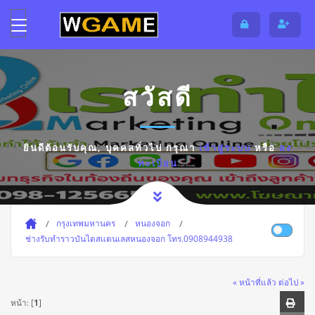
สวัสดี
ยินดีต้อนรับคุณ,
บุคคลทั่วไป
กรุณา
เข้าสู่ระบบ
หรือ
ลง
ทะเบียน
กรุงเทพมหานคร
หนองจอก
ช่างรับทำราวบันไดสแตนเลสหนองจอก โทร.0908944938
« หน้าที่แล้ว
ต่อไป »
หน้า: [
1
]