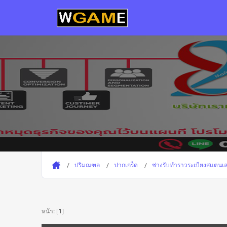
ปริมณฑล
ปากเกร็ด
ช่างรับทำราวระเบียงสแตนเ
หน้า: [
1
]