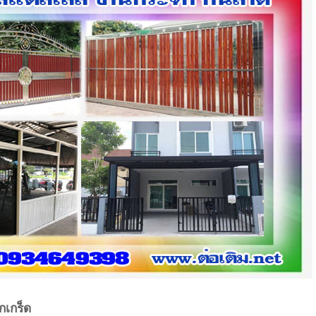
กเกร็ด