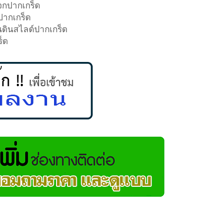
จกปากเกร็ด
ปากเกร็ด
ันดินสไลด์ปากเกร็ด
ร็ด