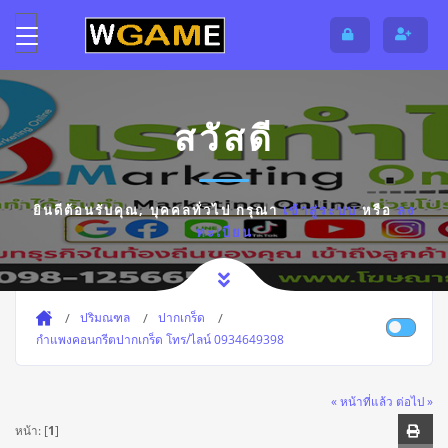
สวัสดี
ยินดีต้อนรับคุณ,
บุคคลทั่วไป
กรุณา
เข้าสู่ระบบ
หรือ
ลง
ทะเบียน
ปริมณฑล
ปากเกร็ด
กำแพงคอนกรีตปากเกร็ด โทร/ไลน์ 0934649398
« หน้าที่แล้ว
ต่อไป »
หน้า: [
1
]