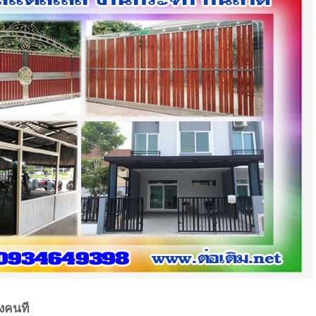
างคนที