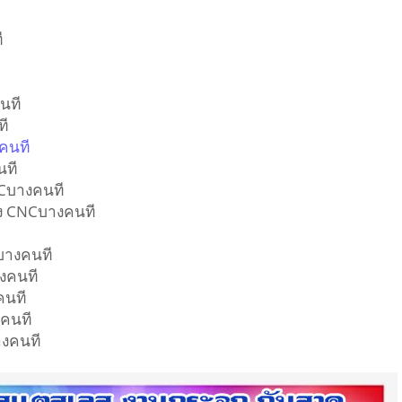
ี
คนที
ที
งคนที
นที
NCบางคนที
่อง CNCบางคนที
ี
Cบางคนที
างคนที
คนที
งคนที
างคนที