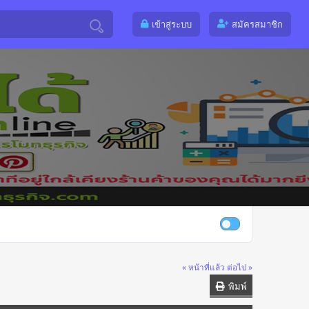
เข้าสู่ระบบ
สมัครสมาชิก
« หน้าที่แล้ว
ต่อไป »
พิมพ์