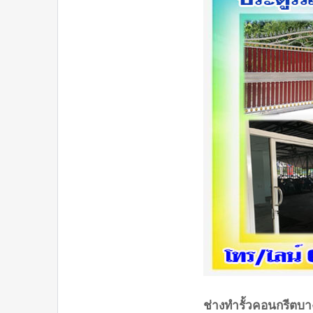
ช่างทำรั้วคอนกรีตบ