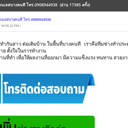
สแตนเลสบางคนที โทร.0908944938 (อ่าน 17385 ครั้ง)
สแตนเลสบางคนที โทร.0908944938
 04:56:22 PM »
ว ทำกันสาว ต่อเติมบ้าน ในพื้นที่บางคนที เราคือทีมช่างทำปร
าย ตั้งใจในการทำงาน
านที่ทำ เพื่อให้ผลงานที่ออกมา มีความแข็งแรง ทนทาน สวยง