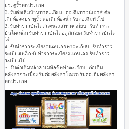
ประตูรั้วทุกประเภท
2. รับต่อเติมบ้านท่าตะเกียบ ต่อเติมทาวน์เฮาส์ ต่อ
เติมห้องคประตูรั้ว ต่อเติมห้องน้ำ รับต่อเติมทั่วไป
3. รับทำราวบันไดสแตนเลสท่าตะเกียบ รับทำราว
บันไดเหล็ก รับทำราวบันไดอลูมิเนียม รับทำราวบันได
ไม้
4. รับทำราวระเบียงสแตนเลสท่าตะเกียบ รับทำราว
ระเบียงเหล็ก รับทำราวระเบียงสแตนเลส รับทำราว
ระเบียงไม้
5. รับต่อเติมหลังคาเมทัลชีทท่าตะเกียบ ต่อเติม
หลังคากระเบื้อง รับต่อหลังคาโรงรถ รับต่อเติมหลังคา
ทุกประเภท