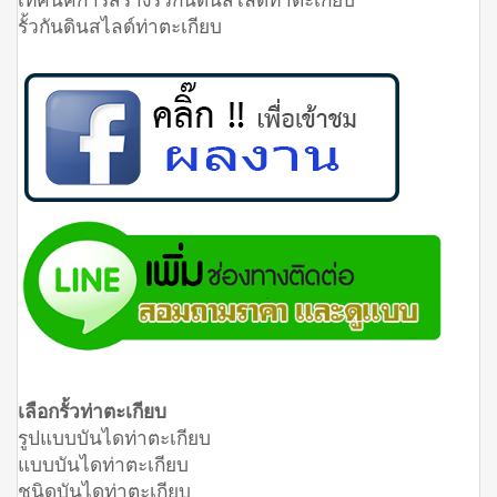
รั้วกันดินสไลด์ท่าตะเกียบ
เลือกรั้วท่าตะเกียบ
รูปแบบบันไดท่าตะเกียบ
แบบบันไดท่าตะเกียบ
ชนิดบันไดท่าตะเกียบ