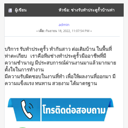
ผู้เขียน
หัวข้อ: ช่างรับทำประตูรั้วบ้านท่า
ตะเกียบ โทร.0908944938 (อ่าน 17466 ครั้ง)
admin
«
เมื่อ:
กันยายน 18, 2022, 11:07:54 PM »
บริการ รับทำประตูรั้ว ทำกันสาว ต่อเติมบ้าน ในพื้นที่
ท่าตะเกียบ เราคือทีมช่างทำประตูรั้วมืออาชีพที่มี
ความชำนาญ มีประสบการณ์ผ่านงานมาแล้วมากมาย
ตั้งใจในการทำงาน
มีความรับผิดชอบในงานที่ทำ เพื่อให้ผลงานที่ออกมา มี
ความแข็งแรง ทนทาน สวยงาม ได้มาตรฐาน