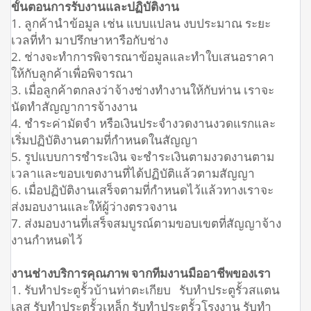
ขั้นตอนการรับงานและปฏิบัติงาน
1. ลูกค้านำข้อมูล เช่น แบบแปลน งบประมาณ ระยะ
เวลที่ทำ มาปรึกษาหารือกับช่าง
2. ช่างจะทำการพิจารณาข้อมูลและทำใบเสนอราคา
ให้กับลูกค้าเพื่อพิจารณา
3. เมื่อลูกค้าตกลงว่าจ้างช่างทำงานให้กับท่าน เราจะ
นัดทำสัญญาการจ้างงาน
4. ชำระค่ามัดจำ หรือเงินประจำงวดงานงวดแรกและ
เริ่มปฏิบัติงานตามที่กำหนดในสัญญา
5. รูปแบบการชำระเงิน จะชำระเงินตามงวดงานตาม
เวลาและขอบเขตงานที่ได้ปฏิบัติแล้วตามสัญญา
6. เมื่อปฏิบัติงานเสร็จตามที่กำหนดไว้แล้วทางเราจะ
ส่งมอบงานและให้ผู้ว่างตรวจงาน
7. ส่งมอบงานที่เสร็จสมบูรณ์ตามขอบเขตที่สัญญาจ้าง
งานกำหนดไว้
งานช่างบริการคุณภาพ จากทีมงานมืออาชีพของเรา
1. รับทำประตูรั้วบ้านท่าตะเกียบ รับทำประตูรั้วสแตน
เลส รับทำประตูรั้วเหล็ก รับทำประตูรั้วโรงงาน รับทำ