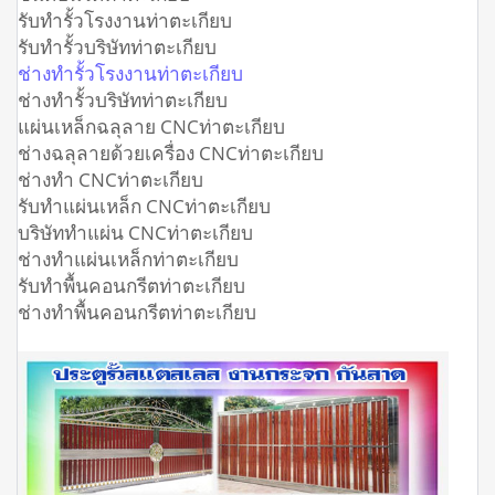
รับทำรั้วโรงงานท่าตะเกียบ
รับทำรั้วบริษัทท่าตะเกียบ
ช่างทำรั้วโรงงานท่าตะเกียบ
ช่างทำรั้วบริษัทท่าตะเกียบ
แผ่นเหล็กฉลุลาย CNCท่าตะเกียบ
ช่างฉลุลายด้วยเครื่อง CNCท่าตะเกียบ
ช่างทำ CNCท่าตะเกียบ
รับทำแผ่นเหล็ก CNCท่าตะเกียบ
บริษัททำแผ่น CNCท่าตะเกียบ
ช่างทำแผ่นเหล็กท่าตะเกียบ
รับทำพื้นคอนกรีตท่าตะเกียบ
ช่างทำพื้นคอนกรีตท่าตะเกียบ