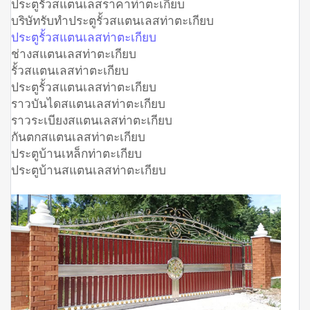
ประตูรั้วสแตนเลสราคาท่าตะเกียบ
บริษัทรับทำประตูรั้วสแตนเลสท่าตะเกียบ
ประตูรั้วสแตนเลสท่าตะเกียบ
ช่างสแตนเลสท่าตะเกียบ
รั้วสแตนเลสท่าตะเกียบ
ประตูรั้วสแตนเลสท่าตะเกียบ
ราวบันไดสแตนเลสท่าตะเกียบ
ราวระเบียงสแตนเลสท่าตะเกียบ
กันตกสแตนเลสท่าตะเกียบ
ประตูบ้านเหล็กท่าตะเกียบ
ประตูบ้านสแตนเลสท่าตะเกียบ