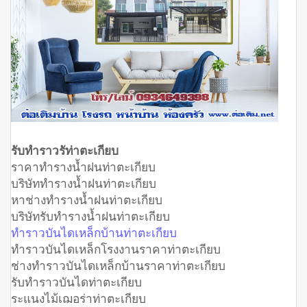
รับทำราวรัท่าตะเกียบ
ราคาทำรางน้ำฝนท่าตะเกียบ
บริษัททำรางน้ำฝนท่าตะเกียบ
หาช่างทำรางน้ำฝนท่าตะเกียบ
บริษัทรับทำรางน้ำฝนท่าตะเกียบ
ทำราวบันไดเหล็กบ้านท่าตะเกียบ
ทำราวบันไดเหล็กโรงงานราคาท่าตะเกียบ
ช่างทำราวบันไดเหล็กบ้านราคาท่าตะเกียบ
รับทำราวบันไดท่าตะเกียบ
ระแนงไม้เฌอร่าท่าตะเกียบ