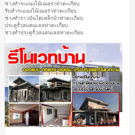
ช่างทำระแนงไม้เฌอร่าท่าตะเกียบ
รับทำระแนงไม้เฌอร่าท่าตะเกียบ
ช่างทำราวบันไดเหล็กบ้าท่าตะเกียบ
ประตูรั้วสแตนเลสท่าตะเกียบ
ช่างทำประตูรั้วสแตนเลสท่าตะเกียบ