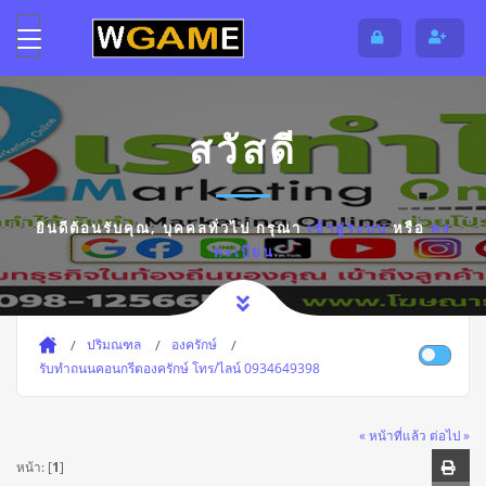
สวัสดี
ยินดีต้อนรับคุณ,
บุคคลทั่วไป
กรุณา
เข้าสู่ระบบ
หรือ
ลง
ทะเบียน
ปริมณฑล
องครักษ์
รับทำถนนคอนกรีตองครักษ์ โทร/ไลน์ 0934649398
« หน้าที่แล้ว
ต่อไป »
หน้า: [
1
]