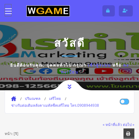
สวัสดี
ยินดีต้อนรับคุณ,
บุคคลทั่วไป
กรุณา
เข้าสู่ระบบ
หรือ
ลง
ทะเบียน
ปริมณฑล
เสรีไทย
ช่างรับต่อเติมหลังคาเมทัลชีทเสรีไทย โทร.0908944938
« หน้าที่แล้ว
ต่อไป »
หน้า: [
1
]