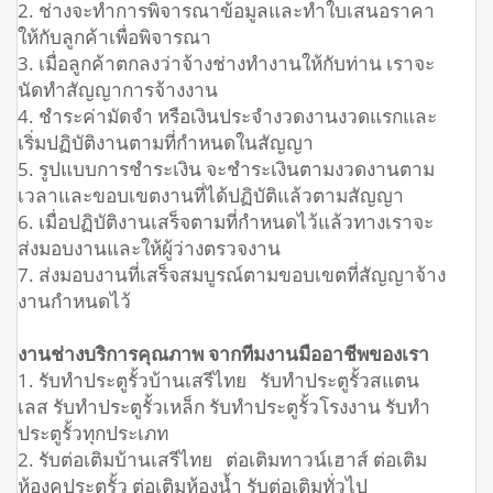
2. ช่างจะทำการพิจารณาข้อมูลและทำใบเสนอราคา
ให้กับลูกค้าเพื่อพิจารณา
3. เมื่อลูกค้าตกลงว่าจ้างช่างทำงานให้กับท่าน เราจะ
นัดทำสัญญาการจ้างงาน
4. ชำระค่ามัดจำ หรือเงินประจำงวดงานงวดแรกและ
เริ่มปฏิบัติงานตามที่กำหนดในสัญญา
5. รูปแบบการชำระเงิน จะชำระเงินตามงวดงานตาม
เวลาและขอบเขตงานที่ได้ปฏิบัติแล้วตามสัญญา
6. เมื่อปฏิบัติงานเสร็จตามที่กำหนดไว้แล้วทางเราจะ
ส่งมอบงานและให้ผู้ว่างตรวจงาน
7. ส่งมอบงานที่เสร็จสมบูรณ์ตามขอบเขตที่สัญญาจ้าง
งานกำหนดไว้
งานช่างบริการคุณภาพ จากทีมงานมืออาชีพของเรา
1. รับทำประตูรั้วบ้านเสรีไทย รับทำประตูรั้วสแตน
เลส รับทำประตูรั้วเหล็ก รับทำประตูรั้วโรงงาน รับทำ
ประตูรั้วทุกประเภท
2. รับต่อเติมบ้านเสรีไทย ต่อเติมทาวน์เฮาส์ ต่อเติม
ห้องคประตูรั้ว ต่อเติมห้องน้ำ รับต่อเติมทั่วไป