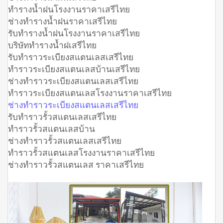
ทำรางน้ำฝนโรงงานราคาเสรีไทย
ช่างทำรางน้ำฝนราคาเสรีไทย
รับทำรางน้ำฝนโรงงานราคาเสรีไทย
บริษัททำรางน้ำฝเสรีไทย
รับทำราวระเบียงสแตนเลสเสรีไทย
ทำราวระเบียงสแตนเลสบ้านเสรีไทย
ช่างทำราวระเบียงสแตนเลสเสรีไทย
ทำราวระเบียงสแตนเลสโรงงานราคาเสรีไทย
ช่างทำราวระเบียงสแตนเลสเสรีไทย
รับทำราวรั้วสแตนเลสเสรีไทย
ทำราวรั้วสแตนเลสบ้าน
ช่างทำราวรั้วสแตนเลสเสรีไทย
ทำราวรั้วสแตนเลสโรงงานราคาเสรีไทย
ช่างทำราวรั้วสแตนเลส ราคาเสรีไทย