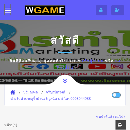
สวัสดี
ยินดีต้อนรับคุณ,
บุคคลทั่วไป
กรุณา
เข้าสู่ระบบ
หรือ
ลง
ทะเบียน
ปริมณฑล
จรัญสนิทวงศ์
ช่างรับทำประตูรั้วบ้านจรัญสนิทวงศ์ โทร.0908944938
« หน้าที่แล้ว
ต่อไป »
หน้า: [
1
]