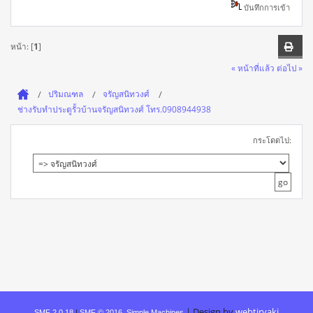
บันทึกการเข้า
หน้า: [
1
]
« หน้าที่แล้ว
ต่อไป »
ปริมณฑล
จรัญสนิทวงศ์
ช่างรับทำประตูรั้วบ้านจรัญสนิทวงศ์ โทร.0908944938
กระโดดไป:
|
Design by
webtiryaki
SMF 2.0.18
|
SMF © 2016
,
Simple Machines