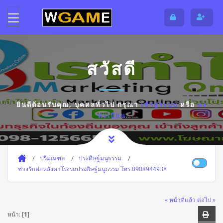
สวัสดี
ยินดีต้อนรับคุณ,
บุคคลทั่วไป
กรุณา
เข้าสู่ระบบ
หรือ
ลง
ทะเบียน
ปริมณฑล
ประดิษฐ์มนูธรรม
ช่างรับต่อหลังคาโรงรถประดิษฐ์มนูธรรม โทร.0908944938
« หน้าที่แล้ว
ต่อไป »
หน้า: [
1
]