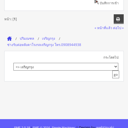
บันทึกการเข้า
หน้า: [
1
]
« หน้าที่แล้ว
ต่อไป »
ปริมณฑล
เจริญกรุง
ช่างรับต่อหลังคาโรงรถเจริญกรุง โทร.0908944938
กระโดดไป:
|
Design by
webtiryaki
SMF 2.0.18
|
SMF © 2016
,
Simple Machines