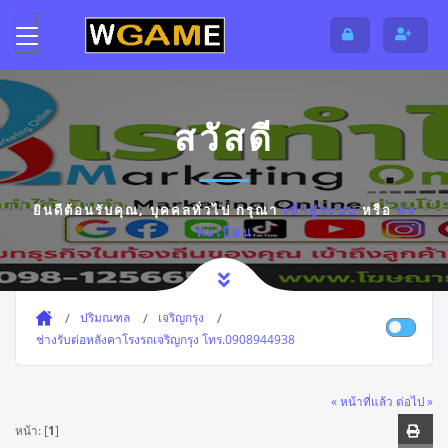
สวัสดี
ยินดีต้อนรับคุณ,
บุคคลทั่วไป
กรุณา
เข้าสู่ระบบ
หรือ
ลง
ทะเบียน
ปริมณฑล
เจริญกรุง
ช่างรับต่อหลังคาโรงรถเจริญกรุง โทร.0908944938
« หน้าที่แล้ว
ต่อไป »
หน้า: [
1
]