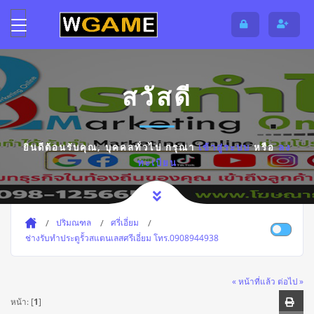
สวัสดี
ยินดีต้อนรับคุณ,
บุคคลทั่วไป
กรุณา
เข้าสู่ระบบ
หรือ
ลง
ทะเบียน
ปริมณฑล
ศรี่เอี่ยม
ช่างรับทำประตูรั้วสแตนเลสศรีเอี่ยม โทร.0908944938
« หน้าที่แล้ว
ต่อไป »
หน้า: [
1
]