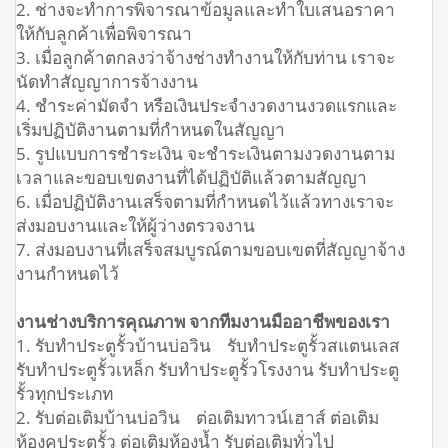
2. ช่างจะทำการพิจารณาข้อมูลและทำใบเสนอราคา
ให้กับลูกค้าเพื่อพิจารณา
3. เมื่อลูกค้าตกลงว่าจ้างช่างทำงานให้กับท่าน เราจะ
นัดทำสัญญาการจ้างงาน
4. ชำระค่ามัดจำ หรือเงินประจำงวดงานงวดแรกและ
เริ่มปฏิบัติงานตามที่กำหนดในสัญญา
5. รูปแบบการชำระเงิน จะชำระเงินตามงวดงานตาม
เวลาและขอบเขตงานที่ได้ปฏิบัติแล้วตามสัญญา
6. เมื่อปฏิบัติงานเสร็จตามที่กำหนดไว้แล้วทางเราจะ
ส่งมอบงานและให้ผู้ว่างตรวจงาน
7. ส่งมอบงานที่เสร็จสมบูรณ์ตามขอบเขตที่สัญญาจ้าง
งานกำหนดไว้
งานช่างบริการคุณภาพ จากทีมงานมืออาชีพของเรา
1. รับทำประตูรั้วบ้านบ่อวิน รับทำประตูรั้วสแตนเลส
รับทำประตูรั้วเหล็ก รับทำประตูรั้วโรงงาน รับทำประตู
รั้วทุกประเภท
2. รับต่อเติมบ้านบ่อวิน ต่อเติมทาวน์เฮาส์ ต่อเติม
ห้องคประตูรั้ว ต่อเติมห้องน้ำ รับต่อเติมทั่วไป