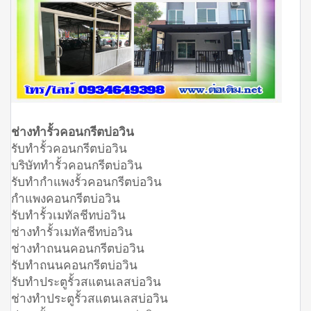
ช่างทำรั้วคอนกรีตบ่อวิน
รับทำรั้วคอนกรีตบ่อวิน
บริษัททำรั้วคอนกรีตบ่อวิน
รับทำกำแพงรั้วคอนกรีตบ่อวิน
กำแพงคอนกรีตบ่อวิน
รับทำรั้วเมทัลชีทบ่อวิน
ช่างทำรั้วเมทัลชีทบ่อวิน
ช่างทำถนนคอนกรีตบ่อวิน
รับทำถนนคอนกรีตบ่อวิน
รับทำประตูรั้วสแตนเลสบ่อวิน
ช่างทำประตูรั้วสแตนเลสบ่อวิน