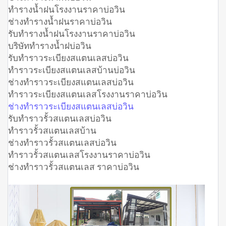
ทำรางน้ำฝนโรงงานราคาบ่อวิน
ช่างทำรางน้ำฝนราคาบ่อวิน
รับทำรางน้ำฝนโรงงานราคาบ่อวิน
บริษัททำรางน้ำฝบ่อวิน
รับทำราวระเบียงสแตนเลสบ่อวิน
ทำราวระเบียงสแตนเลสบ้านบ่อวิน
ช่างทำราวระเบียงสแตนเลสบ่อวิน
ทำราวระเบียงสแตนเลสโรงงานราคาบ่อวิน
ช่างทำราวระเบียงสแตนเลสบ่อวิน
รับทำราวรั้วสแตนเลสบ่อวิน
ทำราวรั้วสแตนเลสบ้าน
ช่างทำราวรั้วสแตนเลสบ่อวิน
ทำราวรั้วสแตนเลสโรงงานราคาบ่อวิน
ช่างทำราวรั้วสแตนเลส ราคาบ่อวิน