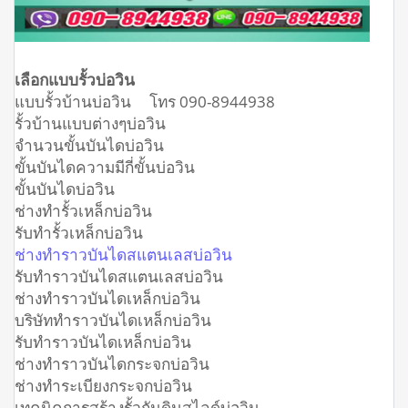
เลือกแบบรั้วบ่อวิน
แบบรั้วบ้านบ่อวิน โทร 090-8944938
รั้วบ้านแบบต่างๆบ่อวิน
จำนวนขั้นบันไดบ่อวิน
ขั้นบันไดความมีกี่ขั้นบ่อวิน
ขั้นบันไดบ่อวิน
ช่างทำรั้วเหล็กบ่อวิน
รับทำรั้วเหล็กบ่อวิน
ช่างทำราวบันไดสแตนเลสบ่อวิน
รับทำราวบันไดสแตนเลสบ่อวิน
ช่างทำราวบันไดเหล็กบ่อวิน
บริษัททำราวบันไดเหล็กบ่อวิน
รับทำราวบันไดเหล็กบ่อวิน
ช่างทำราวบันไดกระจกบ่อวิน
ช่างทำระเบียงกระจกบ่อวิน
เทคนิคการสร้างรั้วกันดินสไลด์บ่อวิน