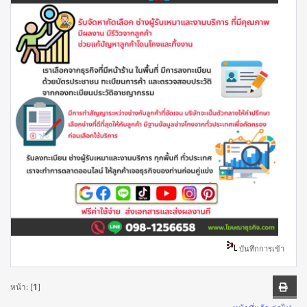
บันทึกการเข้า
หน้า: [
1
]