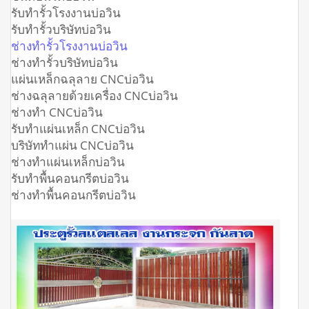
รับทำรั้วโรงงานบ่อวิน
รับทำรั้วบริษัทบ่อวิน
ช่างทำรั้วโรงงานบ่อวิน
ช่างทำรั้วบริษัทบ่อวิน
แผ่นเหล็กฉลุลาย CNCบ่อวิน
ช่างฉลุลายด้วยเครื่อง CNCบ่อวิน
ช่างทำ CNCบ่อวิน
รับทำแผ่นเหล็ก CNCบ่อวิน
บริษัททำแผ่น CNCบ่อวิน
ช่างทำแผ่นเหล็กบ่อวิน
รับทำพื้นคอนกรีตบ่อวิน
ช่างทำพื้นคอนกรีตบ่อวิน