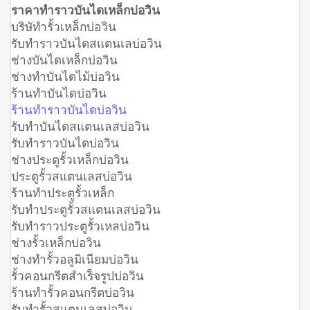
ราคาทำราวบันไดเหล็กบ่อวิน
บริษัทำรั้วเหล็กบ่อวิน
รับทำราวบันไดสแตนเลบ่อวิน
ช่างบันไดเหล็กบ่อวิน
ช่างทำบันไดไม้บ่อวิน
ร้านทำบันไดบ่อวิน
ร้านทำราวบันไดบ่อวิน
รับทำบันไดสแตนเลสบ่อวิน
รับทำราวบันไดบ่อวิน
ช่างประตูรั้วเหล็กบ่อวิน
ประตูรั้วสแตนเลสบ่อวิน
ร้านทำประตูรั้วเหล็ก
รับทำประตูรั้วสแตนเลสบ่อวิน
รับทำราวประตูรั้วเหลบ่อวิน
ช่างรั้วเหล็กบ่อวิน
ช่างทำรั้วอลูมิเนียมบ่อวิน
รั้วคอนกรีตสำเร็จรูปบ่อวิน
ร้านทำรั้วคอนกรีตบ่อวิน
รับทำรั้วสแตนเลสบ่อวิน