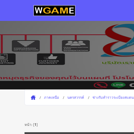
ภาคเหนือ
นครสวรรค์
ช่างรับทำราวระเบียงสแต
หน้า: [
1
]