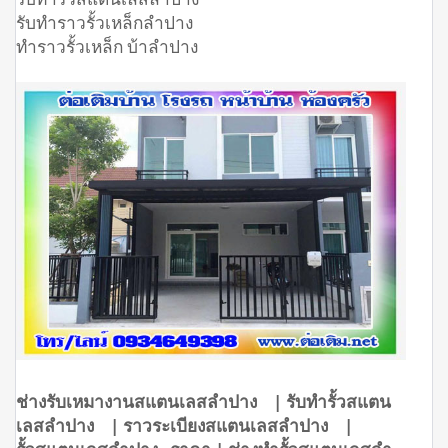
รับทำราวรั้วเหล็กลำปาง
ทำราวรั้วเหล็ก บ้าลำปาง
ช่างรับเหมางานสแตนเลสลำปาง | รับทำรั้วสแตน
เลสลำปาง | ราวระเบียงสแตนเลสลำปาง |