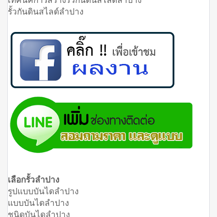
รั้วกันดินสไลด์ลำปาง
เลือกรั้วลำปาง
รูปแบบบันไดลำปาง
แบบบันไดลำปาง
ชนิดบันไดลำปาง