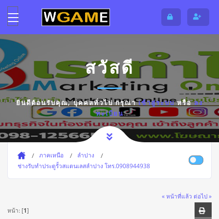
สวัสดี
ยินดีต้อนรับคุณ,
บุคคลทั่วไป
กรุณา
เข้าสู่ระบบ
หรือ
ลง
ทะเบียน
ภาคเหนือ
ลำปาง
ช่างรับทำประตูรั้วสแตนเลสลำปาง โทร.0908944938
« หน้าที่แล้ว
ต่อไป »
หน้า: [
1
]