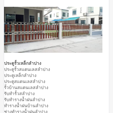
ประตูรั้วเหล็กลำปาง
ประตูรั้วสแตนเลสลำปาง
ประตูเหล็กลำปาง
ประตูสแตนเลสลำปาง
รั้วบ้านสแตนเลสลำปาง
รับทำรั้วสลำปาง
รับทำรางน้ำฝนลำปาง
ทำรางน้ำฝนบ้านลำปาง
ช่างทำรางน้ำฝนลำปาง