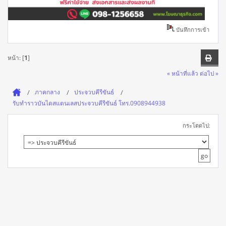
บันทึกการเข้า
หน้า: [
1
]
« หน้าที่แล้ว
ต่อไป »
ภาคกลาง
ประจวบคีรีขันธ์
รับทำราวบันไดสแตนเลสประจวบคีรีขันธ์ โทร.0908944938
กระโดดไป: