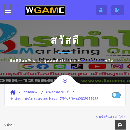
สวัสดี
ยินดีต้อนรับคุณ,
บุคคลทั่วไป
กรุณา
เข้าสู่ระบบ
หรือ
ลง
ทะเบียน
ภาคกลาง
ประจวบคีรีขันธ์
รับทำราวบันไดสแตนเลสประจวบคีรีขันธ์ โทร.0908944938
« หน้าที่แล้ว
ต่อไป »
หน้า: [
1
]