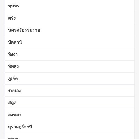
ชุมพร
ตรัง
นครศรีธรรมราช
ปัตตานี
พังงา
พัทลุง
ภูเก็ต
ระนอง
สตูล
สงขลา
สุราษฎร์ธานี
ยะลา