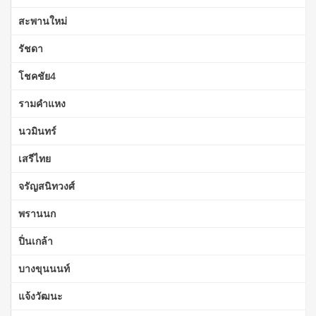
สะพานใหม่
รัชดา
โชคชัย4
รามคำแหง
นวมินทร์
เสรีไทย
จรัญสนิทวงศ์
พรานนก
ปิ่นเกล้า
บางขุนนนท์
แจ้งวัฒนะ