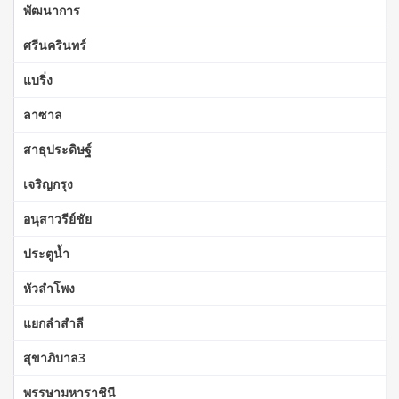
พัฒนาการ
ศรีนครินทร์
แบริ่ง
ลาซาล
สาธุประดิษฐ์
เจริญกรุง
อนุสาวรีย์ชัย
ประตูน้ำ
หัวลำโพง
แยกลำสำลี
สุขาภิบาล3
พรรษามหาราชินี