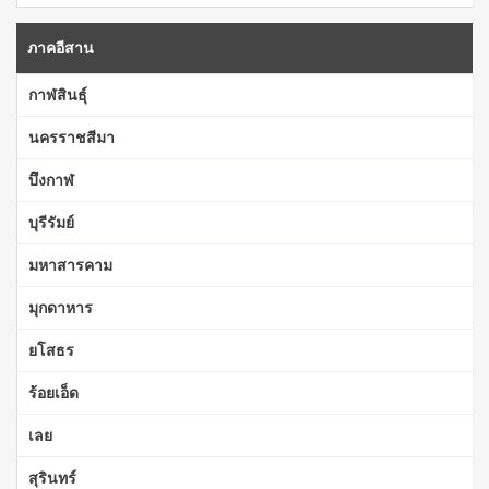
ภาคอีสาน
กาฬสินธุ์
นครราชสีมา
บึงกาฬ
บุรีรัมย์
มหาสารคาม
มุกดาหาร
ยโสธร
ร้อยเอ็ด
เลย
สุรินทร์