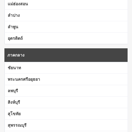
แม่ฮ่องสอน
ลำปาง
ลำพูน
อุตรดิตถ์
ภาคกลาง
ชัยนาท
พระนครศรีอยุธยา
ลพบุรี
สิงห์บุรี
สุโขทัย
สุพรรณบุรี