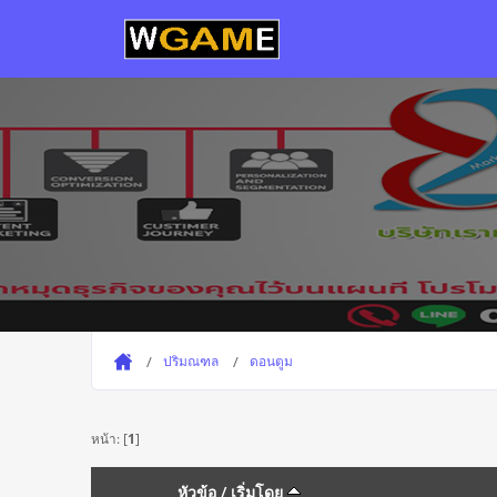
ปริมณฑล
ดอนตูม
หน้า: [
1
]
หัวข้อ
/
เริ่มโดย