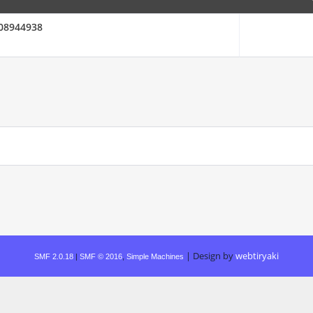
908944938
|
Design by
webtiryaki
SMF 2.0.18
|
SMF © 2016
,
Simple Machines