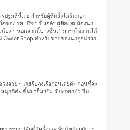
รปฐมที่นี่เลย สำหรับผู้ที่คลั่งไคล้นกฮูก
ของ รศ.ปรีชา ปั้นกล้า ผู้ที่สะสมน้องนก
มชมน้อง ๆ นอกจากนี้บางชิ้นสามารถใช้งานได้
ขาก็มี Owlet Shop สำหรับขายของนกฮูกน่ารัก
งสาย​ ๆ​ เลยรีบลงเรือก่อนเลยค่ะ​ ก่อนที่จะ
นุก​ดีค่ะ​ ขึ้นมาก็มาชิมเมี่ยงดอกบัว​ อิ่ม​
ีพระพุทธรูปศักดิ์สิทธิ์อยู่องค์หนึ่งเรียกกันว่า