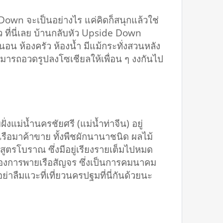
 Down จะเป็นอย่างไร แค่คิดก็สนุกแล้วใช่
้ว ที่นี่เลย บ้านกลับหัว Upside Down
องนอน ห้องครัว ห้องน้ำ มีแม้กระทั่งสวนหลัง
สามารถอวดรูปลงโซเชียลให้เพื่อน ๆ งงกันไป
่งแม่น้ำนครชัยศรี (แม่น้ำท่าจีน) อยู่
รือมาค้าขาย ทั้งพืชผักนานาชนิด ผลไม้
นสูตรโบราณ ซึ่งมีอยู่เรียงรายเต็มไปหมด
ิตของการพายเรือสัญจร ซึ่งเป็นการคมนาคม
าลืมแวะที่เที่ยวนครปฐมที่นี่กันด้วยนะ