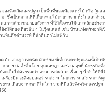
 ไร่ของจังหวัดนครปฐม เป็นพื้นที่ของเมืองแห่งไม้ หรือ วู้
าม ซึ่งเป็นสถานที่ที่เก็บสะสมไม้หายากจากทั้งในและต่างปร
งานแกะสลักมากมายอลังการ ที่นี่มีทั้งงานไม้แกะสลักอย่า
งมีที่ท่องเที่ยวอื่น ๆ ในวู้ดแลนด์ เช่น บ้านแห่งศรัทธาที่เ
นหินดึกดำบรรพ์ ก็น่าตื่นตาไม่แพ้กัน
 กับ เจษฎา เทคนิค มิวเซียม ที่เที่ยวนครปฐมแห่งนี้เป็นพิพิ
ว้มากมาย ก่อตั้งขึ้นโดย คุณเจษฎา เดชสกุลฤทธิ์ นักธุรกิ
ะเต็มไปด้วยรถเก่า จากการสะสมมาเรื่อย ๆ นี้ ทำให้ที่นี่ม
เครื่องบิน เฮลิคอปเตอร์ รถถัง รถโดยสาร รถเก๋ง รถการ์
รยาน เกือบจะทุกชาติในโลก รวมที่นี่แล้วจังหวัดนครปฐม
9468