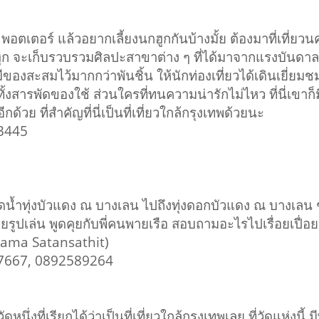
ี พอตเตอร์ แล้วอยากเลี้ยงนกฮูกกันบ้างมั้ย ต้องมาที่เที่ยวนค
ูก จะเก็บรวบรวมศิลปะสาขาต่าง ๆ ที่ได้มาจากแรงบันดาลใจ
ีของสะสมไว้มากกว่าพันชิ้น ให้นักท่องเที่ยวได้เดินเยี่ย
 ทั้งสารพัดของใช้ ส่วนใครที่ทนความน่ารักไม่ไหว ที่นี่เ
ีกด้วย ที่สำคัญที่นี่เป็นที่เที่ยวใกล้กรุงเทพด้วยนะ
13445
น้ำทุ่งบัวแดง ณ บางเลน ไปถึงทุ่งดอกบัวแดง​ ณ​ บางเลน ช่ว
ยรูป​เล่น​ พูดคุยกับพี่คนพายเรือ​ สอบถาม​อะไรไปเรื่อยเปื่อย​ ส
tama Satansathit)
97667, 0892589264
ดหนึ่งที่เรียกได้ว่าเป็นที่เที่ยวใกล้กรุงเทพเลย ที่วัดแห่งนี้ ม