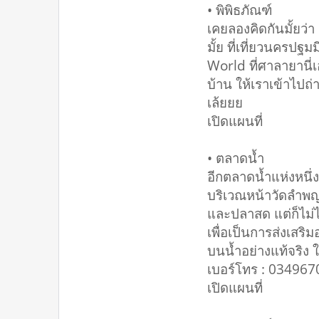
• พิพิธภัณฑ์
เคยลองคิดกันมั้ยว่า
มั้ย ที่เที่ยวนครปฐ
World ที่ศาลายานี่เ
บ้าน ให้เราเข้าไปถ
เล้ยยย
เปิดแผนที่
• ตลาดน้ำ
อีกตลาดน้ำแห่งหนึ่งท
บริเวณหน้าวัดลำพญา
และปลาสด แต่ก็ไม่ได
เพื่อเป็นการส่งเสร
บนน้ำอย่างแท้จริง 
เบอร์โทร : 03496
เปิดแผนที่