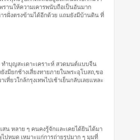
มพรานให้ความเคารพนับถือเป็นอันมาก
ารฝั่งตรงข้ามได้อีกด้วย แถมยังมีบ้านดิน ที่
ว ทำบุญสะเดาะเคราะห์ สวดมนต์แบบจีน
งยังมียกช้างเสี่ยงทายภายในพระอุโบสถ,ขอ
ถมาเที่ยวใกล้กรุงเทพไปเช้าเย็นกลับเลยแหละ
งแสน หลาย ๆ คนคงรู้จักและเคยได้ยินได้มา
ูไปหมด เหมาะแก่การถ่ายรูปมาก ๆ มุมที่