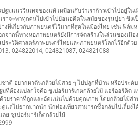
ยวนครปฐมแนววินเทจของแท้ เหมือนกับว่าเราก้าวเข้าไปอยู่ใ
 เราจะพาทุกคนไปเข้าไปย้อนอดีตในสมัยของรุ่นปู่ย่า ซึ่ง
งที่เกี่ยวกับภาพยนตร์ไว้มากที่สุดในเมืองไทย เช่น ฟิล์มห
า นอกจากนี้ทางหอภาพยนตร์ยังมีการจัดสร้างในส่วนของเมือ
นประวัติศาสตร์ภาพยนตร์ไทยและภาพยนตร์โลกไว้อีกด้วย
2013, 024822014, 024821087, 024821088
มชาติ อยากหาต้นกล้วยไม้สวย ๆ ไปปลูกที่บ้าน หรือประดับ
ปฐมที่ต้องแปลกใจคือ ซูเปอร์มาร์เกตกล้วยไม้ แอร์ออร์คิด แห
ด้วยราคาที่ถูกและอัดแน่นไปด้วยคุณภาพ โดยกล้วยไม้ส่วน
แลไม่ยากมากนัก นักท่องเที่ยวสามารถซื้อกลับไปเลี้ยงได
ี่เลย ซูเปอร์มาร์เก็ตกล้วยไม้
92999