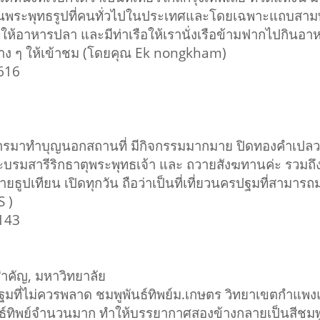
เป็นพระพุทธรูปที่คนทั่วไปในประเทศและโดยเฉพาะแถบสา
ีที่ให้อาหารปลา และมีท่าเรือให้เรานั่งเรือข้ามฟากไปกินอาห
ต่าง ๆ ให้เข้าชม (โดยคุณ Ek nongkham)
3616
บการมาทำบุญนอกสถานที่ มีกิจกรรมมากมาย ปิดทองคำเปล
ะบรมสารีริกธาตุพระพุทธเจ้า และ ถวายสังฆทานค่ะ รวมถึ
ยธูปเทียน เปิดทุกวัน ถือว่าเป็นที่เที่ยวนครปฐมที่สามาร
 )
3143
สำคัญ, มหาวิทยาลัย
ครปฐมที่ไม่ควรพลาด ชมพูพันธ์ทิพย์ม.เกษตร วิทยาเขตกำแพ
ูพันธ์ทิพย์จำนวนมาก ทำให้บรรยากาศสองข้างกลายเป็นสีชมพ