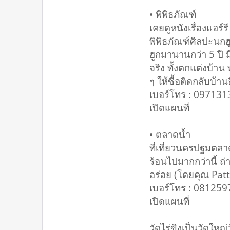
• พิพิธภัณฑ์
เคยดูหนังเรื่องแฮร์ร
พิพิธภัณฑ์ศิลปะนกฮ
ฮูกมานานกว่า 5 ปี ม
จริง ทั้งตกแต่งบ้าน
ๆ ให้ซื้อติดกลับบ้านอ
เบอร์โทร : 09713
เปิดแผนที่
• ตลาดน้ำ
ที่เที่ยวนครปฐมตลาด
ร้อนไปมากกว่านี้​ ถ่า
อร่อย (โดยคุณ Pat
เบอร์โทร : 08125
เปิดแผนที่
วัดไร่ขิงเป็นวัดใหญ่วั