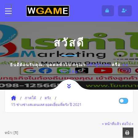
สวัสดี
ยินดีต้อนรับคุณ,
บุคคลทั่วไป
กรุณา
เข้าสู่ระบบ
หรือ
ลง
ทะเบียน
ภาคใต้
ตรัง
15 ช่างช่างสแตนเลส ยอดเยี่ยมที่ตรัง ปี 2021
« หน้าที่แล้ว
ต่อไป »
หน้า: [
1
]