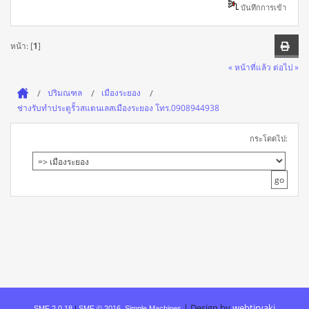
บันทึกการเข้า
หน้า: [
1
]
« หน้าที่แล้ว
ต่อไป »
ปริมณฑล
เมืองระยอง
ช่างรับทำประตูรั้วสแตนเลสเมืองระยอง โทร.0908944938
กระโดดไป:
|
Design by
webtiryaki
SMF 2.0.18
|
SMF © 2016
,
Simple Machines