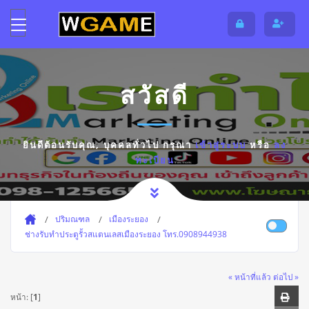
สวัสดี
ยินดีต้อนรับคุณ,
บุคคลทั่วไป
กรุณา
เข้าสู่ระบบ
หรือ
ลง
ทะเบียน
ปริมณฑล
เมืองระยอง
ช่างรับทำประตูรั้วสแตนเลสเมืองระยอง โทร.0908944938
« หน้าที่แล้ว
ต่อไป »
หน้า: [
1
]