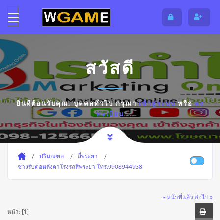
สวัสดี
ยินดีต้อนรับคุณ,
บุคคลทั่วไป
กรุณา
เข้าสู่ระบบ
หรือ
ลง
ทะเบียน
ปริมณฑล
สี่พระยา
ช่างรับต่อหลังคาโรงรถสีพระยา โทร.0908944938
« หน้าที่แล้ว
ต่อไป »
หน้า: [
1
]